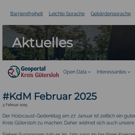
Zum
Inhalt
Barrierefreiheit
Leichte Sprache
Gebärdensprache
springen
Aktuelles
Open Data
Interessantes
#KdM Februar 2025
3. Februar 2025
Der Holocaust-Gedenktag am 27. Januar ist zeitlich ein gut
Kreis Gütersloh zu machen. Daher widmet sich auch unser
Sieben Synagogen gab es im Jahr 1900 im heutigen Kreisgeb